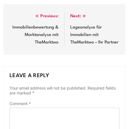
Post
Previous:
Next:
navigation
Immobilienbewertung &
Lageanalyse für
Marktanalyse mit
Immobilien mit
TheMarktwo
TheMarktwo – Ihr Partner
LEAVE A REPLY
Your email address will not be published.
Required fields
are marked
*
Comment
*